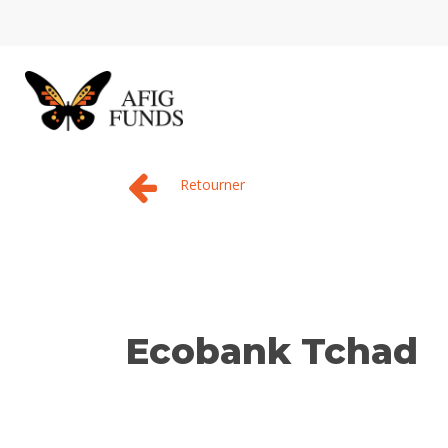
Skip
to
main
content
Retourner
Ecobank Tchad